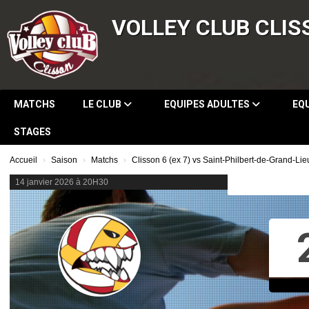
Panneau de gestion des cookies
VOLLEY CLUB CLIS
MATCHS
LE CLUB
EQUIPES ADULTES
EQ
STAGES
Accueil
Saison
Matchs
Clisson 6 (ex 7) vs Saint-Philbert-de-Grand-Lie
14 janvier 2026 à 20H30