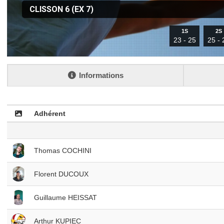
CLISSON 6 (EX 7)
1S
2S
23 - 25
25 - 
Informations
Adhérent
Thomas COCHINI
Florent DUCOUX
Guillaume HEISSAT
Arthur KUPIEC