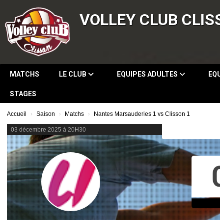
Panneau de gestion des cookies
VOLLEY CLUB CLIS
MATCHS
LE CLUB
EQUIPES ADULTES
EQ
STAGES
Accueil
Saison
Matchs
Nantes Marsauderies 1 vs Clisson 1
03 décembre 2025 à 20H30