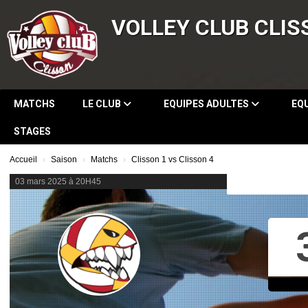
Panneau de gestion des cookies
VOLLEY CLUB CLIS
MATCHS
LE CLUB
EQUIPES ADULTES
EQ
STAGES
Accueil
Saison
Matchs
Clisson 1 vs Clisson 4
03 mars 2025 à 20H45